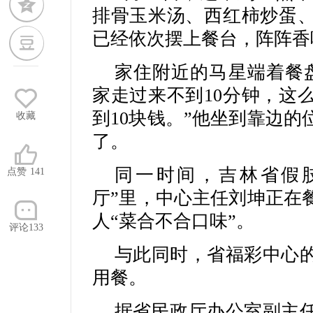
排骨玉米汤、西红柿炒蛋
已经依次摆上餐台，阵阵香
家住附近的马星端着餐
家走过来不到10分钟，这
到10块钱。”他坐到靠边
收藏
了。
同一时间，吉林省假
点赞
141
厅”里，中心主任刘坤正在
人“菜合不合口味”。
评论133
与此同时，省福彩中心
用餐。
据省民政厅办公室副主