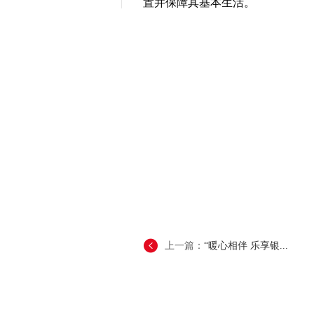
置并保障其基本生活。
上一篇：
“暖心相伴 乐享银...