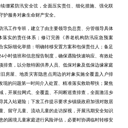
持续绷紧防汛安全弦，全面压实责任、细化措施、强化联
守护服务对象生命财产安全。
防汛工作专班，建立了由主要领导负总责、分管领导具体
体落实的责任体系；修订完善《养老机构防汛应急预案
结合实际细化举措：明确转移安置方案和包保责任人；备足
24小时值班和信息报告制度，确保遇险快速响应、有效处
项排查，以分散特困供养人员、低保对象及低保边缘家庭
老旧房屋、地质灾害隐患点周边的对象实施全覆盖入户排
对发现的问题第一时间介入处置、精准落实救助帮扶；聚焦
域，开展拉网式、全覆盖、不间断巡查排查，全面激活乡
导其入站避险；下发工作提示要求乡镇级政府加强对散居
童、留守儿童、流动儿童的走访探视，开展汛期安全知识
患的困境儿童家庭进行风险评估，必要时协调临时转移安