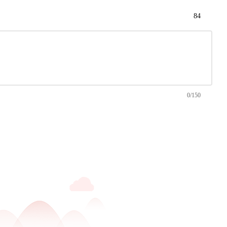
84
0/150