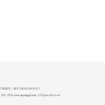
CP备案号：鲁ICP备20024656号-1
 2007-
2026
www.anyangsd.com
, All Rights Reserved