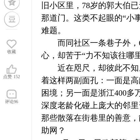
旧小区里，78岁的郭大伯
那道门。这类不起眼的“小
难题。
而同社区一条巷子外，6
收藏
心，却苦于“力不知该往哪里
近在咫尺，却彼此不知。
点赞
152
着这样两副面孔：一面是高
困境；另一面是浙江400多
评论96
深度老龄化碰上庞大的邻里
那些散落在街巷里的善意，
助网？